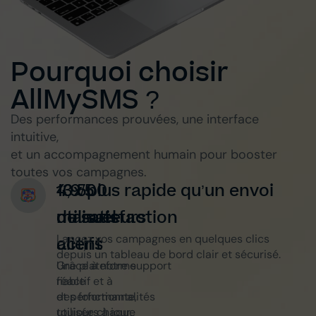
Pourquoi choisir
AllMySMS ?
Des performances prouvées, une interface
intuitive,
et un accompagnement humain pour booster
toutes vos campagnes.
13 500
4,9/5
10x plus rapide qu’un envoi
utilisateurs
de satisfaction
manuel
Lancez vos campagnes en quelques clics
actifs
client
depuis un tableau de bord clair et sécurisé.
Une plateforme
Grâce à notre support
fiable
réactif et à
et performante,
des fonctionnalités
utilisée chaque
toujours à jour.