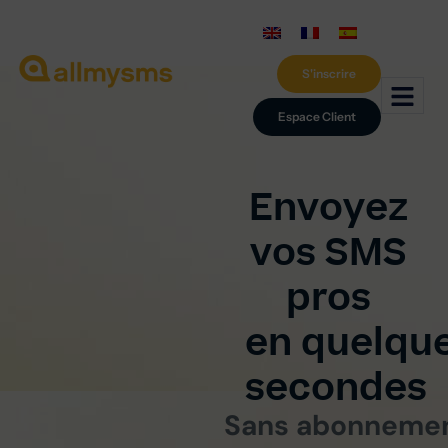
S'inscrire
Espace Client
Envoyez
vos SMS
pros
en quelqu
secondes
Sans abonnemen