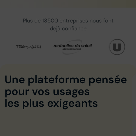
Plus de 13500 entreprises nous font
déjà confiance
Une plateforme pensée
A
pour vos usages
n
s
les plus exigeants
l
p
à
l
d