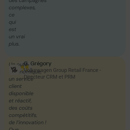
des campagnes
complexes,
ce
qui
est
un vrai
plus.
G. Grégory
Un outil
Volkswagen Group Retail France -
ergonomique,
Directeur CRM et PRM
un service
client
disponible
et réactif,
des coûts
compétitifs,
de l’innovation !
Que