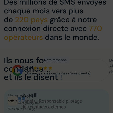
Des millions de SMS envoyés
chaque mois vers plus
de
220 pays
grâce à notre
connexion directe avec
770
opérateurs
dans le monde.
Ils nous font
Dé
Note moyenne
A
confiance…
4.9
d
(basée sur des centaines d’avis clients)
et ils le disent !
C. Kalil
Nous gérons
Canal+ - Responsable pilotage
nos campagnes
des contacts externes
de marketing