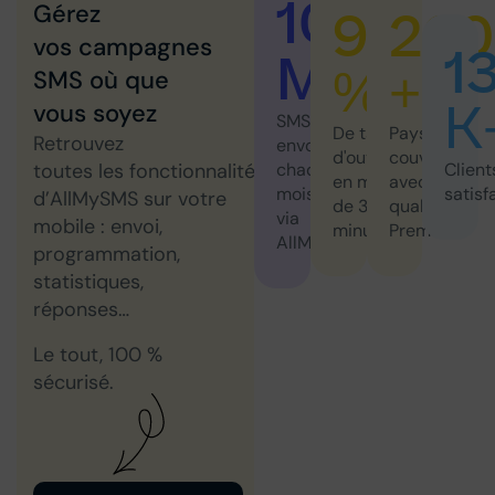
10
95
220
Gérez
vos campagnes
1
M+
%
+
SMS où que
K
vous soyez
SMS
De taux
Pays
Retrouvez
envoyés
d'ouverture
couverts
Client
toutes les fonctionnalités
chaque
en moins
avec
satisf
mois
d’AllMySMS sur votre
de 3
qualité
via
mobile : envoi,
minutes
Premium
AllMySMS
programmation,
statistiques,
réponses…
Le tout, 100 %
sécurisé.