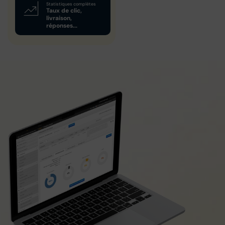
Statistiques complètes
Taux de clic,
livraison,
réponses...