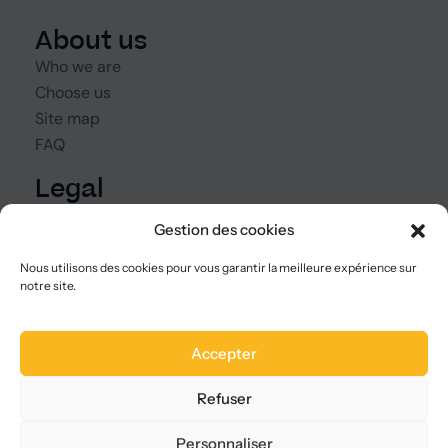
About us
Who we are
Choose us
Site map
FAQ
Legal
Terms of use
Gestion des cookies
CGVU
Privacy
Nous utilisons des cookies pour vous garantir la meilleure expérience sur
notre site.
GDPR
Languages
Accepter
Refuser
Personnaliser