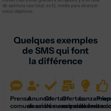
de apertura casi total, es EL medio para alcanzar
estos objetivos.
Quelques exemples
de SMS qui font
la différence
Prensa:
Anuncio
Ofertas
Ofertas
Lanzamien
Prop
comunicación
de un número
de suscripción
comerciales
de invitaci
un c