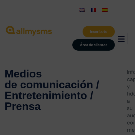
Inscríbete
Área de clientes
Medios
Inf
ca
de comunicación /
y
Entretenimiento
/
fid
a
Prensa
su
aud
co
me