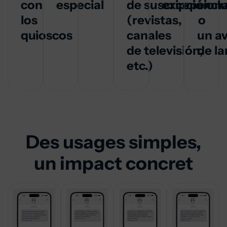
con
especial
de suscripción
excepciona
excl
los
(revistas,
o
quioscos
canales
un a
de televisión,
de l
etc.)
Des usages simples,
un impact concret