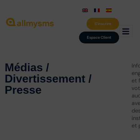
S'inscrire
Espace Client
Médias /
Inf
en
Divertissement /
et 
Presse
vot
au
av
de
ins
et 