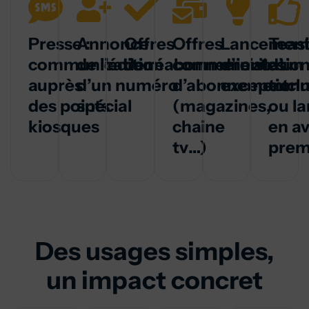
Presse :
Annonce
Offres
Offres
Lancemen
Teas
communication
de l’édition
de réabonnement
commerciales
d’invitatio
d’un
auprès
d’un numéro
d’abonnement
exceptionn
exclu
des points
spécial
(magazines,
ou l
kiosques
chaine
en a
tv…)
prem
Des usages simples,
un impact concret