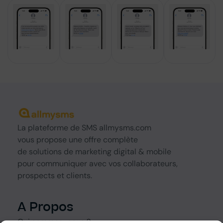
La
plateforme de SMS
allmysms.com
vous propose une offre complète
de
solutions
de marketing digital & mobile
pour communiquer avec vos collaborateurs,
prospects et clients.
A Propos
Qui sommes-nous ?