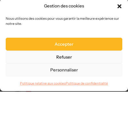
Gestion des cookies
Nous choisir
Plan du site
Nous utilisons des cookies pour vous garantir la meilleure expérience sur
FAQ
notre site.
Legal
Accepter
Mentions légales
CGVU
Refuser
Confidentialité
RGPD
Personnaliser
Langues
Politique relative aux cookies
Politique de confidentialité
© 2025
AllMySMS