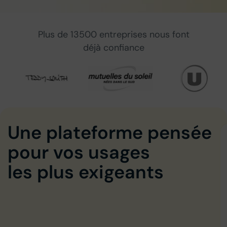
Plus de 13500 entreprises nous font
déjà confiance
Une plateforme pensée
A
pour vos usages
n
s
les plus exigeants
l
p
à
l
d