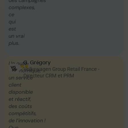
des campagnes
complexes,
ce
qui
est
un vrai
plus.
G. Grégory
Un outil
Volkswagen Group Retail France -
ergonomique,
Directeur CRM et PRM
un service
client
disponible
et réactif,
des coûts
compétitifs,
de l’innovation !
Que