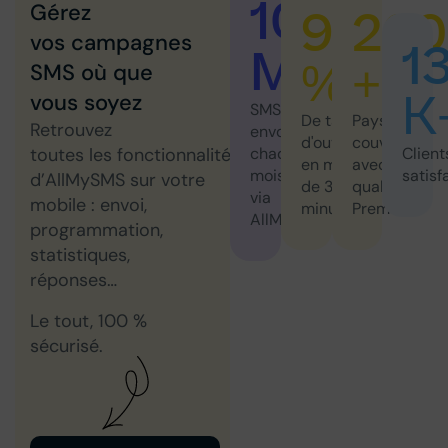
10
95
220
Gérez
vos campagnes
1
M+
%
+
SMS où que
K
vous soyez
SMS
De taux
Pays
Retrouvez
envoyés
d'ouverture
couverts
Client
toutes les fonctionnalités
chaque
en moins
avec
satisf
mois
d’AllMySMS sur votre
de 3
qualité
via
mobile : envoi,
minutes
Premium
AllMySMS
programmation,
statistiques,
réponses…
Le tout, 100 %
sécurisé.