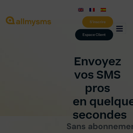
S'inscrire
Espace Client
Envoyez
vos SMS
pros
en quelqu
secondes
Sans abonnemen