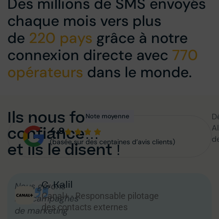
Des millions de SMS envoyés
chaque mois vers plus
de
220 pays
grâce à notre
connexion directe avec
770
opérateurs
dans le monde.
Ils nous font
Dé
Note moyenne
A
confiance…
4.9
d
(basée sur des centaines d’avis clients)
et ils le disent !
C. Kalil
Nous gérons
Canal+ - Responsable pilotage
nos campagnes
des contacts externes
de marketing