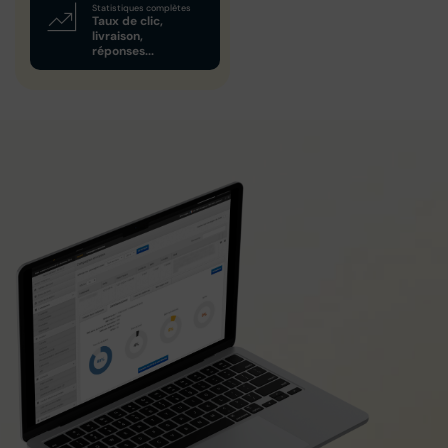
Statistiques complètes
Taux de clic,
livraison,
réponses...