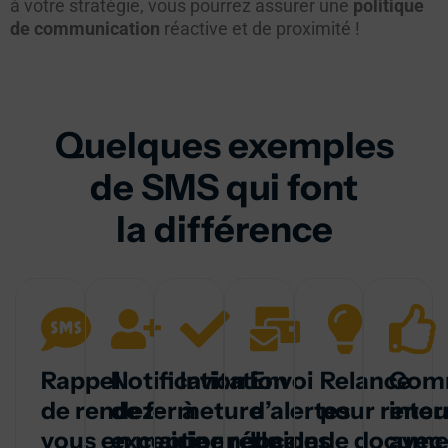
à votre stratégie, vous pourrez assurer une
politique
de communication
réactive et de proximité !
Quelques exemples
de SMS qui font
la différence
Rappel
Notification
Invitation
Envoi
Relance
Comm
de rendez-
de fermeture
à
d’alertes
pour renou
inte
vous en mairie
exceptionnelle
une réunion
locales
de docume
avec