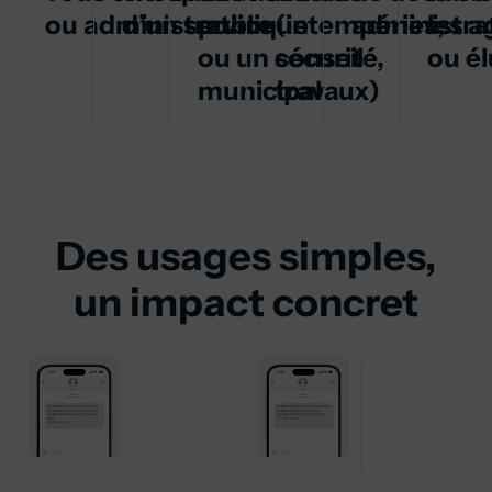
ou administration
d’un service
publique
(intempéries,
administrat
les a
ou un conseil
sécurité,
ou él
municipal
travaux)
Des usages simples,
un impact concret