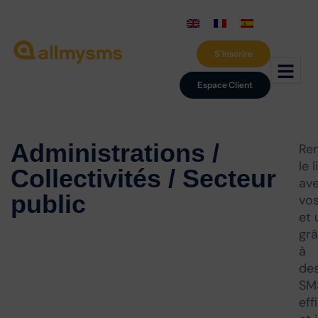
S'inscrire
Espace Client
Administrations /
Re
le l
Collectivités / Secteur
av
public
vos
et 
gr
à
de
SM
eff