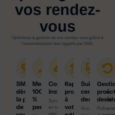
vos rendez-
vous
Optimisez la gestion de vos rendez-vous grâce à
l’automatisation des rappels par SMS.
SMS
Messages
Connexion
Suivi
Rappels
Gesti
dès
100
instantanée
centralisé
programmés
proact
la prise
%
des envois
à
des c
Synchronisation
de rendez-
personnalisés
votre
en temps
Accédez
Prévene
vous
réel
rythme