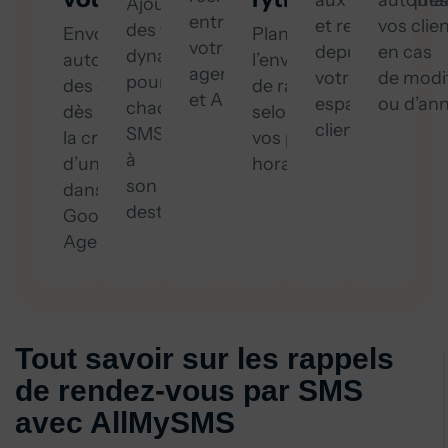
aux statistiques
automa
Ajoutez
entre
et retours
vos clie
des tags
Envoyez
Planifiez
votre
depuis
en cas
dynamiques
automatiquement
l’envoi
agenda
votre
de modi
pour adapter
des confirmations
de rappels
et AllMySMS.
espace
ou d’ann
chaque
dès
selon
client.
SMS
la création
vos préférences
à
d’un événement
horaires.
son
dans
destinataire.
Google
Agenda.
Tout savoir sur les rappels
de rendez-vous par SMS
avec AllMySMS