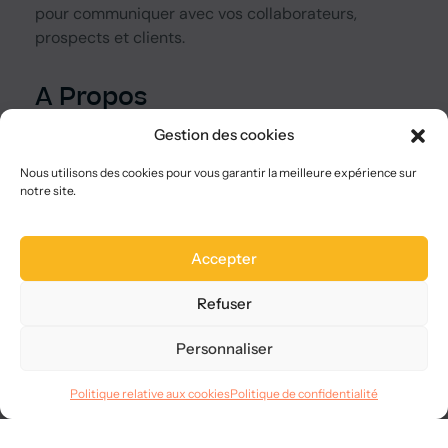
pour communiquer avec vos collaborateurs,
prospects et clients.
A Propos
Qui sommes-nous ?
Gestion des cookies
Nous choisir
Plan du site
Nous utilisons des cookies pour vous garantir la meilleure expérience sur
notre site.
FAQ
Legal
Accepter
Mentions légales
CGVU
Refuser
Confidentialité
RGPD
Personnaliser
Langues
Politique relative aux cookies
Politique de confidentialité