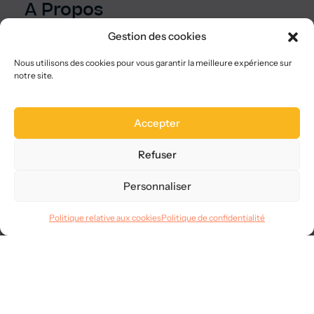
A Propos
Qui sommes-nous ?
Gestion des cookies
Nous choisir
Plan du site
Nous utilisons des cookies pour vous garantir la meilleure expérience sur
notre site.
FAQ
Legal
Accepter
Mentions légales
CGVU
Refuser
Confidentialité
RGPD
Personnaliser
Langues
Politique relative aux cookies
Politique de confidentialité
© 2025
AllMySMS