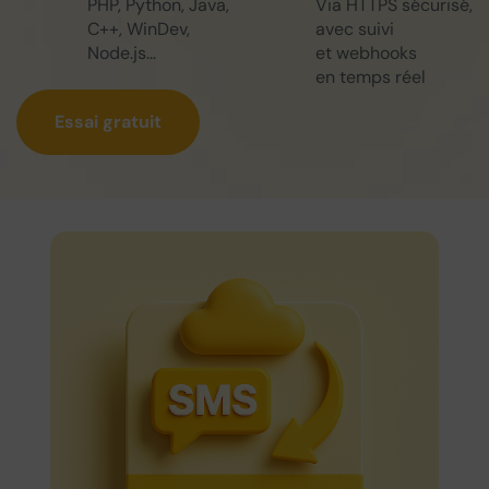
PHP, Python, Java,
Via HTTPS sécurisé,
C++, WinDev,
avec suivi
Node.js…
et webhooks
en temps réel
Essai gratuit