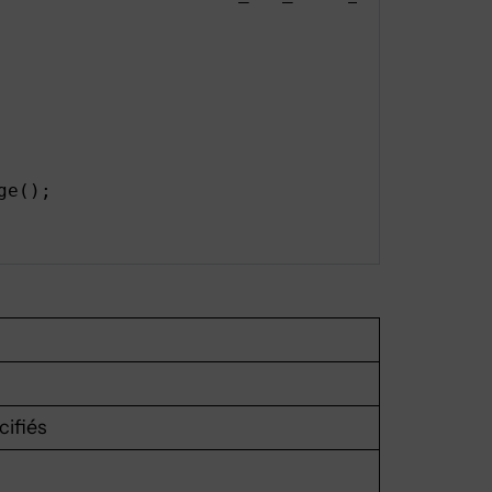
e();

ifiés