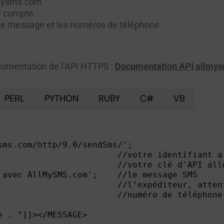
llmysms.com
re compte
le message et les numéros de téléphone
ocumentation de l’API HTTPS :
Documentation API allmys
PERL
PYTHON
RUBY
C#
VB
ms.com/http/9.0/sendSms/';

                        //votre identifiant al
                        //votre clé d'API allm
 avec AllMySMS.com';    //le message SMS

                        //l’expéditeur, atten
                        //numéro de téléphone 
 . "]]></MESSAGE>
