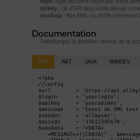
login:
login du client fourni par www.a
apiKey :
clé d’API disponible depuis vot
smsData :
flux XML ou JSON contenant 
Documentation
Téléchargez la dernière version de la d
PHP
.NET
JAVA
WINDEV
<?php

//config

$url        = 'https://api.allmys
$login      = 'yourlogin';      
$apiKey     = 'yourapikey';     
$message    = 'Envoi de SMS test
$sender     = 'allmysms';       
$msisdn     = '33612345678';    
$smsData    = "<DATA>

   <MESSAGE><![CDATA[" . $message