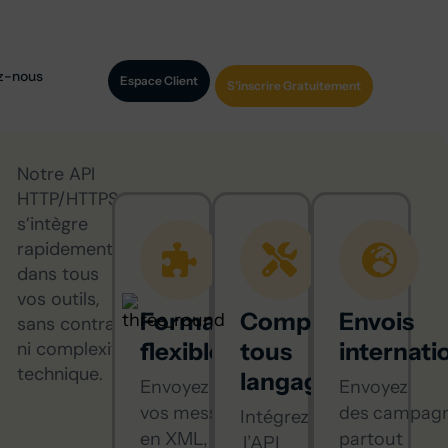
z-nous
Espace Client
S'inscrire Gratuitement
Notre API
HTTP/HTTPS
s’intègre
rapidement
dans tous
vos outils,
Formats
Compatible
Envois
sans contrat
ni complexité
flexibles
tous
internat
technique.
langages
Envoyez
Envoyez
vos messages
des campag
Intégrez
en XML,
partout
l’API