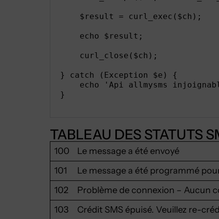
    $result = curl_exec($ch);

    echo $result;

    curl_close($ch);

} catch (Exception $e) {

    echo 'Api allmysms injoignab
}
TABLEAU DES STATUTS S
100
Le message a été envoyé
101
Le message a été programmé pour 
102
Problème de connexion – Aucun co
103
Crédit SMS épuisé. Veuillez re-cr