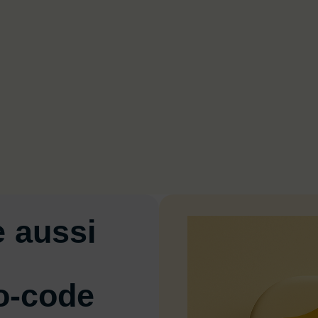
e aussi
o-code