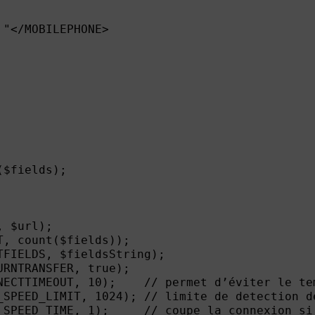
"</MOBILEPHONE>

$fields);

 $url);

, count($fields));

FIELDS, $fieldsString);

RNTRANSFER, true);

NECTTIMEOUT, 10);    // permet d’éviter le te
_SPEED_LIMIT, 1024); // limite de detection d
_SPEED_TIME, 1);     // coupe la connexion si