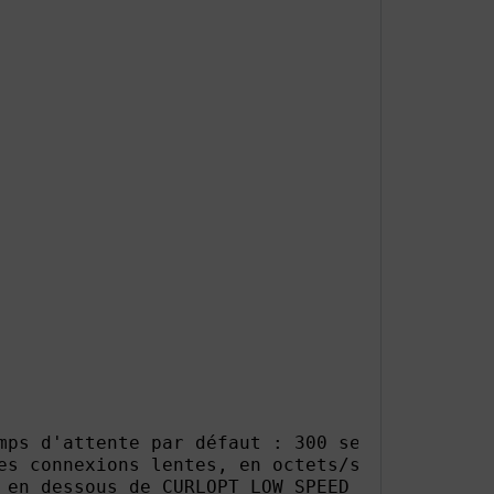
mps d'attente par défaut : 300 sec - optionnel
es connexions lentes, en octets/sec (ici : 1 
 en dessous de CURLOPT_LOW_SPEED_LIMIT pendan