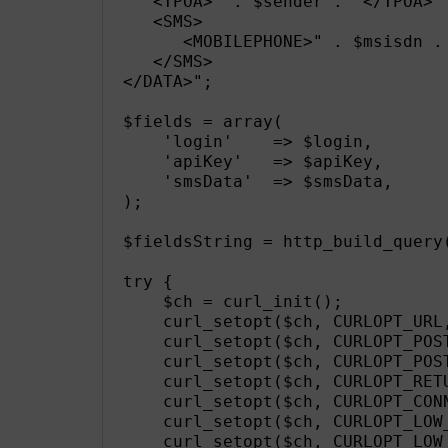
   <TPOA>" . $sender . "</TPOA>

   <SMS>

      <MOBILEPHONE>" . $msisdn . 
   </SMS>

</DATA>";

$fields = array(

    'login'    => $login,

    'apiKey'   => $apiKey,

    'smsData'  => $smsData,

);

$fieldsString = http_build_query(
try {

    $ch = curl_init();

    curl_setopt($ch, CURLOPT_URL,
    curl_setopt($ch, CURLOPT_POST
    curl_setopt($ch, CURLOPT_POST
    curl_setopt($ch, CURLOPT_RETU
    curl_setopt($ch, CURLOPT_CON
    curl_setopt($ch, CURLOPT_LOW
    curl_setopt($ch, CURLOPT_LOW