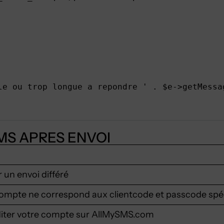
le ou trop longue a repondre ' . $e->getMessag
MS APRES ENVOI
un envoi différé
mpte ne correspond aux clientcode et passcode spéc
éditer votre compte sur AllMySMS.com