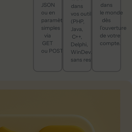
JSON
dans
dans
ou en
le monde
vos outils
paramètres
dès
(PHP,
simples
l’ouverture
Java,
via
de votre
C++,
GET
compte.
Delphi,
ou POST.
WinDev…)
sans restriction.