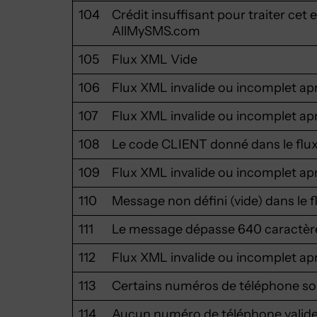
104
Crédit insuffisant pour traiter cet 
AllMySMS.com
105
Flux XML Vide
106
Flux XML invalide ou incomplet apr
107
Flux XML invalide ou incomplet apr
108
Le code CLIENT donné dans le flux 
109
Flux XML invalide ou incomplet apr
110
Message non défini (vide) dans le 
111
Le message dépasse 640 caractèr
112
Flux XML invalide ou incomplet apr
113
Certains numéros de téléphone son
114
Aucun numéro de téléphone valide d