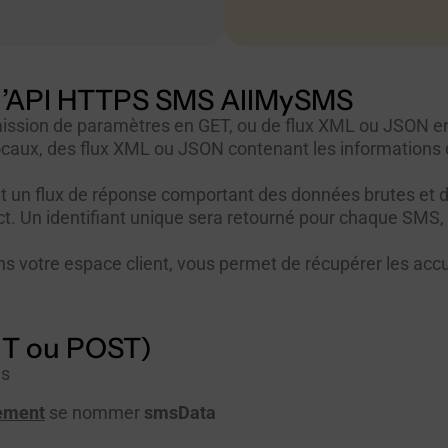
e l’API HTTPS SMS AllMySMS
ssion de paramètres en GET, ou de flux XML ou JSON en 
ux, des flux XML ou JSON contenant les informations d’
nt un flux de réponse comportant des données brutes et d
t. Un identifiant unique sera retourné pour chaque SMS, a
ns votre espace client, vous permet de récupérer les acc
ET ou POST)
ms
rement
se nommer
smsData