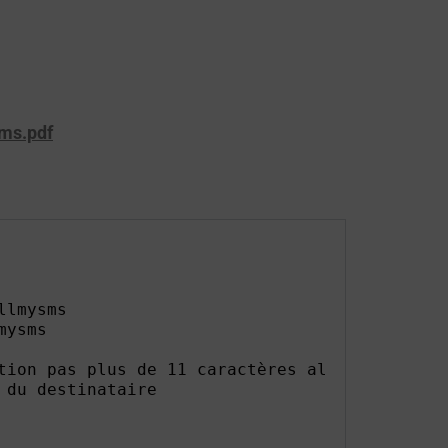
ms.pdf
lmysms

ysms

tion pas plus de 11 caractères alphanumériques
du destinataire
