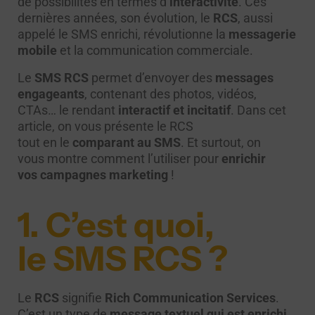
de possibilités en termes d’
interactivité
. Ces
dernières années, son évolution, le
RCS
, aussi
appelé le SMS enrichi, révolutionne la
messagerie
mobil
e
et la communication commerciale.
Le
SMS RCS
permet d’envoyer des
messages
engageant
s
, contenant des photos, vidéos,
CTAs… le rendant
interactif et incitatif
. Dans cet
article, on vous présente le RCS
tout en le
comparant au SMS
. Et surtout, on
vous montre comment l’utiliser pour
enrichir
vos campagnes marketing
!
1. C’est quoi,
le SMS RCS ?
Le
RCS
signifie
Rich Communication Services
.
C’est un type de
message textuel qui est enrichi