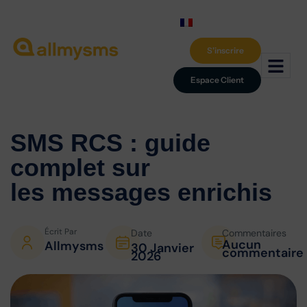
S'inscrire
Espace Client
SMS RCS : guide
complet
sur
les messages enrichis
Écrit Par
Date
Commentaires
Aucun
Allmysms
30 Janvier
commentaire
2026