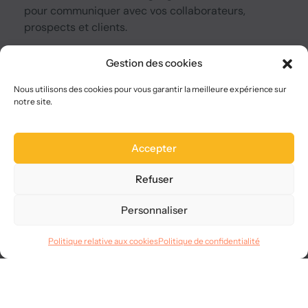
pour communiquer avec vos collaborateurs,
prospects et clients.
Gestion des cookies
A Propos
Qui sommes-nous ?
Nous utilisons des cookies pour vous garantir la meilleure expérience sur
notre site.
Nous choisir
Plan du site
FAQ
Accepter
Legal
Refuser
Mentions légales
CGVU
Personnaliser
Confidentialité
RGPD
Politique relative aux cookies
Politique de confidentialité
Langues