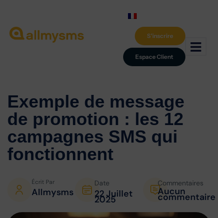
S'inscrire
Espace Client
Exemple de message
de promotion
: les 12
campagnes SMS qui
fonctionnent
Écrit Par
Date
Commentaires
Aucun
Allmysms
22 Juillet
commentaire
2025