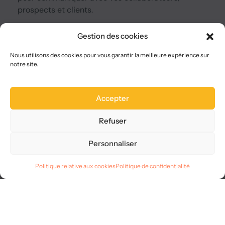
prospects et clients.
Gestion des cookies
A Propos
Qui sommes-nous ?
Nous utilisons des cookies pour vous garantir la meilleure expérience sur
Nous choisir
notre site.
Plan du site
FAQ
Accepter
Legal
Refuser
Mentions légales
CGVU
Personnaliser
Confidentialité
RGPD
Politique relative aux cookies
Politique de confidentialité
Langues