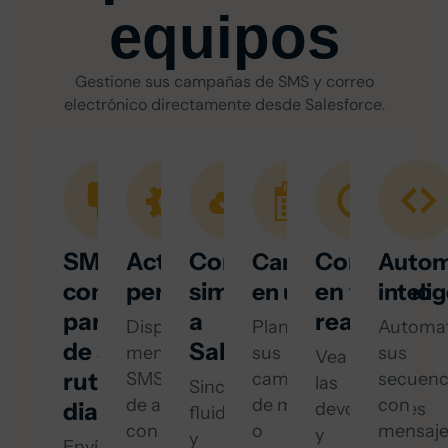
equipos
Gestione sus campañas de SMS y correo
electrónico directamente desde Salesforce.
SMS
Activadores
Conexión
Control
Campañas
Autom
como
personalizados
simplificada
en tiempo
en un clic
inteli
parte
a
real
Dispare
Planifique
Automat
de su
Salesforce
mensajes
sus
sus
Vea
rutina
SMS
campañas
secuenc
las
Sincronización
de acuerdo
de mailing
con
diaria
devoluciones
fluida
con
o
mensaje
y
y
Envía