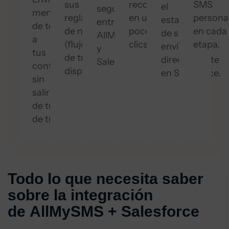
sus
recordatorios
SMS
el
segura
mensajes
reglas
en unos
persona
estado
entre
de texto
de negocio
pocos
en cada
de sus
AllMySMS
a
(flujo
clics.
etapa.
envíos
y
tus
de trabajo,
directamente
Salesforce.
contactos
disparadores).
en Salesforce.
sin
salir
de tu entorno
de trabajo.
Todo lo que necesita saber
sobre la integración
de AllMySMS + Salesforce