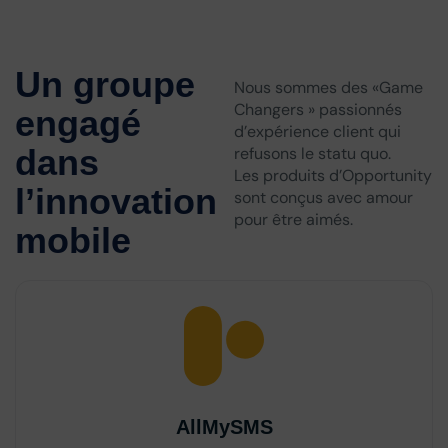
Un groupe
Nous sommes des «Game
Changers » passionnés
engagé
d’expérience client qui
dans
refusons le statu quo.
Les produits d’Opportunity
l’innovation
sont conçus avec amour
pour être aimés.
mobile
AllMySMS