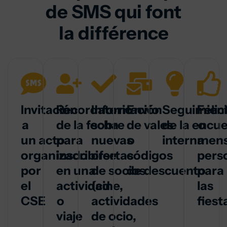
de SMS qui font
la différence
Invitación
Recordatorio
Información
Envío
Seguimien
Felic
a
de la fecha
sobre
de vales
de la encu
o
un acto
para
nuevas
o
interna
mens
organizado
inscribirse
ofertas
códigos
pers
por
en una
de socios
de descuento
para
el
actividad
(cine,
las
CSE
o
actividades
fiest
viaje
de ocio,