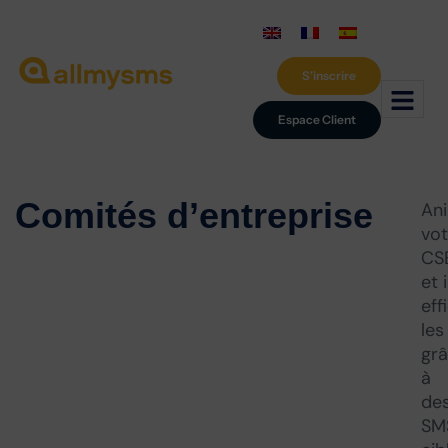
S'inscrire
Espace Client
Comités d’entreprise
An
vot
CS
et 
eff
les
gr
à
de
SM