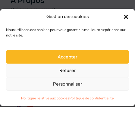
A Propos
Qui sommes-nous ?
Gestion des cookies
Nous choisir
Plan du site
Nous utilisons des cookies pour vous garantir la meilleure expérience sur
FAQ
notre site.
Legal
Accepter
Mentions légales
CGVU
Refuser
Confidentialité
RGPD
Personnaliser
Langues
Politique relative aux cookies
Politique de confidentialité