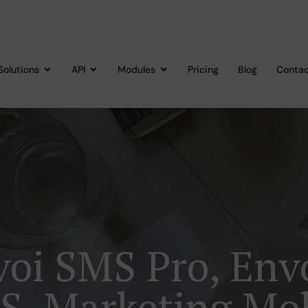
Solutions
API
Modules
Pricing
Blog
Contac
oi SMS Pro, En
S, Marketing Mob