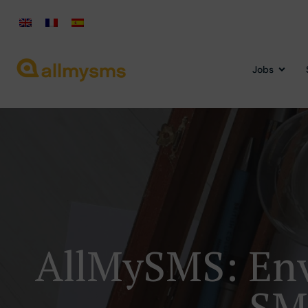
Jobs
AllMySMS: Env
SM