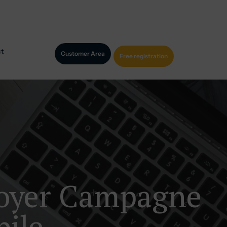
t
Customer Area
Free registration
voyer Campagne
ile