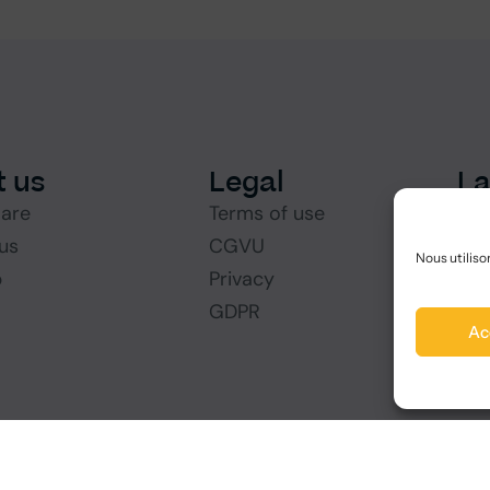
 us
Legal
L
are
Terms of use
us
CGVU
Nous utiliso
p
Privacy
GDPR
Ac