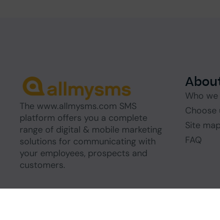
About
Who we 
The www.allmysms.com SMS
Choose 
platform offers you a complete
Site ma
range of digital & mobile marketing
FAQ
solutions for communicating with
your employees, prospects and
customers.