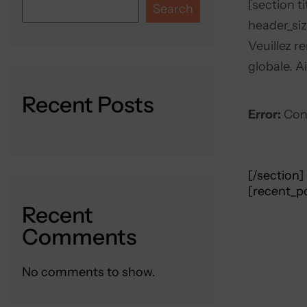
[section t
Search
header_siz
Veuillez r
globale. 
Recent Posts
Error:
Cont
[/section]
[recent_p
Recent
Comments
No comments to show.