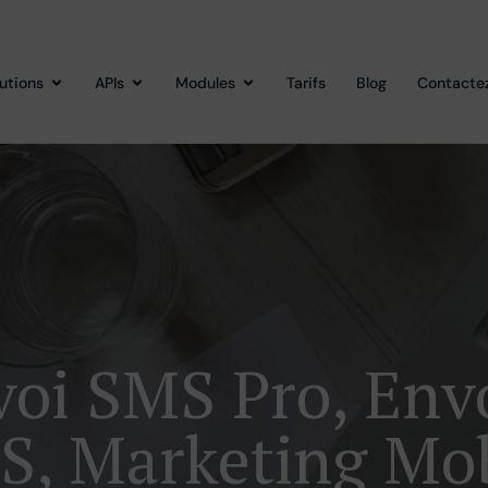
lutions
APIs
Modules
Tarifs
Blog
Contacte
oi SMS Pro, En
S, Marketing Mob