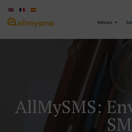
Métiers
So
AllMySMS: Env
SM