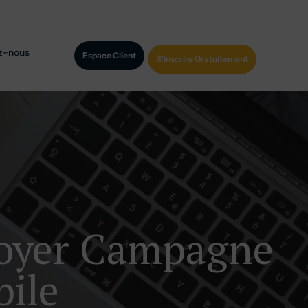
z-nous
Espace Client
S'inscrire Gratuitement
voyer Campagne
ile