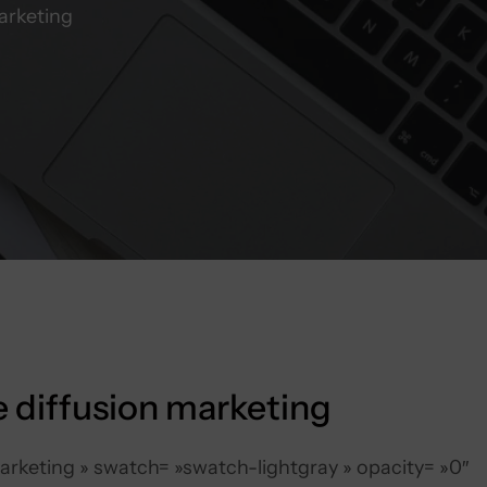
arketing
 diffusion marketing
arketing » swatch= »swatch-lightgray » opacity= »0″