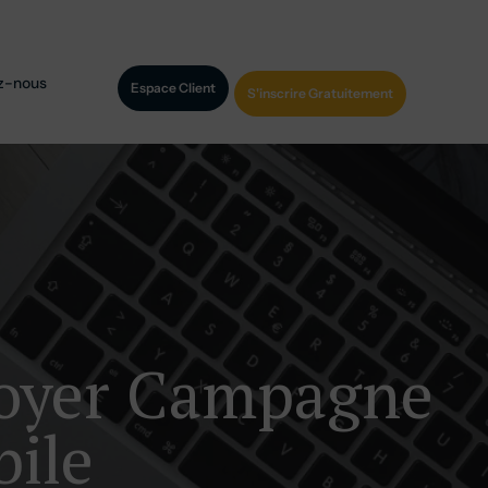
z-nous
Espace Client
S'inscrire Gratuitement
voyer Campagne
ile