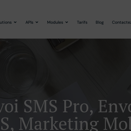
lutions
APIs
Modules
Tarifs
Blog
Contacte
oi SMS Pro, En
S, Marketing Mob