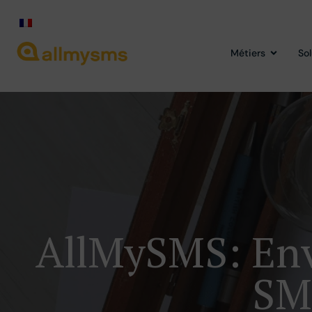
Métiers
So
AllMySMS: Env
SM