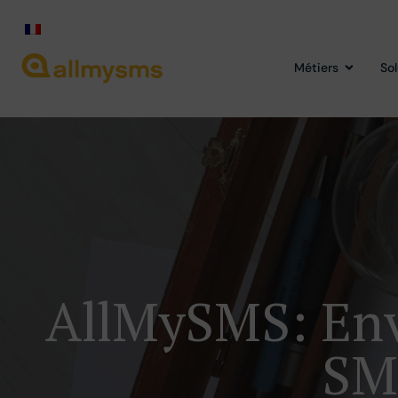
Métiers
So
AllMySMS: Env
SM