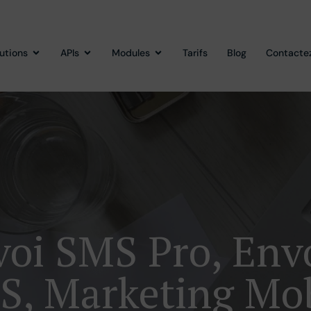
lutions
APIs
Modules
Tarifs
Blog
Contacte
oi SMS Pro, En
S, Marketing Mob