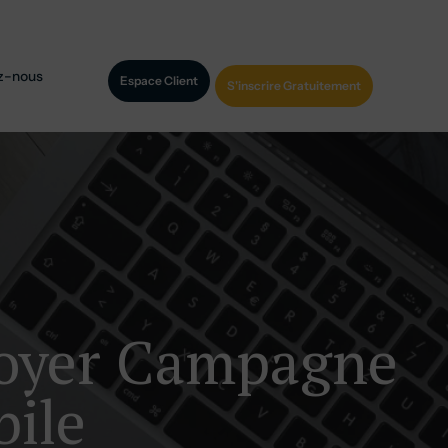
z-nous
Espace Client
S'inscrire Gratuitement
voyer Campagne
ile