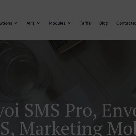
lutions
APIs
Modules
Tarifs
Blog
Contacte
oi SMS Pro, En
S, Marketing Mob