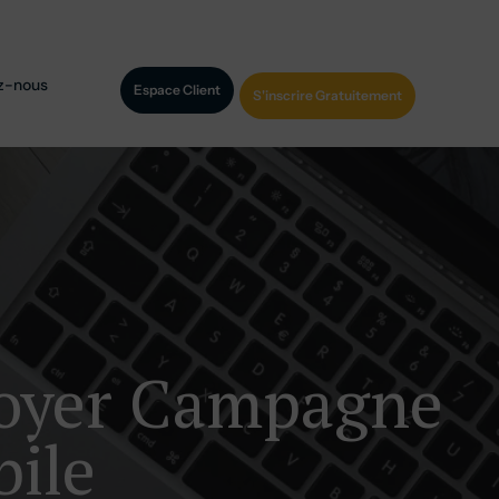
z-nous
Espace Client
S'inscrire Gratuitement
voyer Campagne
ile