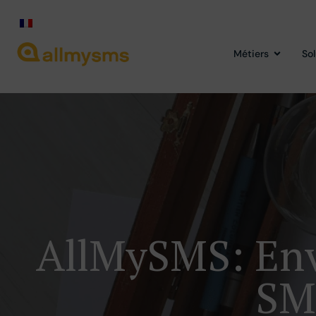
Métiers
So
AllMySMS: Env
SM