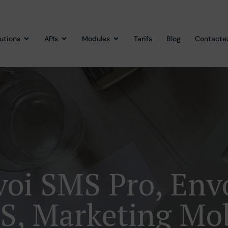
lutions
APIs
Modules
Tarifs
Blog
Contacte
oi SMS Pro, En
S, Marketing Mob