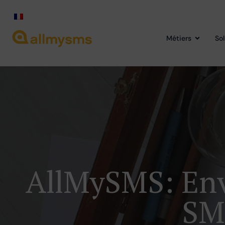
Métiers
So
AllMySMS: Env
SM