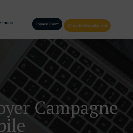
z-nous
Espace Client
S'inscrire Gratuitement
voyer Campagne
ile