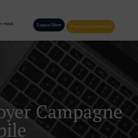
z-nous
Espace Client
S'inscrire Gratuitement
voyer Campagne
ile