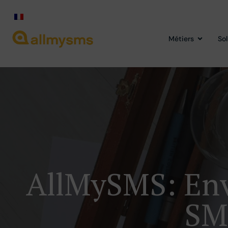
Métiers
So
AllMySMS: Env
SM