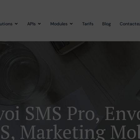
lutions
APIs
Modules
Tarifs
Blog
Contacte
oi SMS Pro, En
S, Marketing Mob