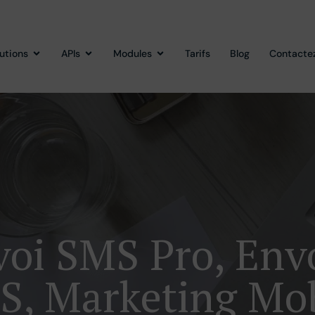
lutions
APIs
Modules
Tarifs
Blog
Contacte
oi SMS Pro, En
S, Marketing Mob