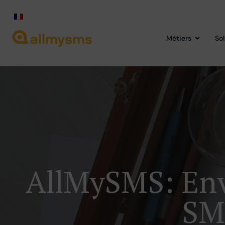
Métiers
So
AllMySMS: Env
SM