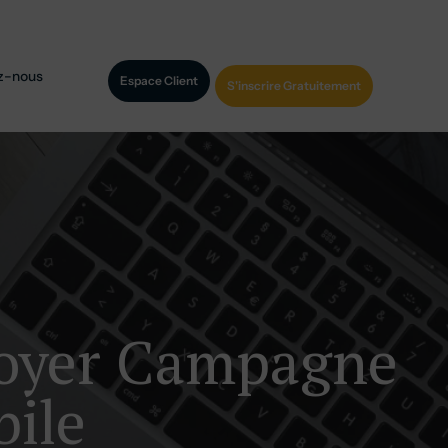
z-nous
Espace Client
S'inscrire Gratuitement
voyer Campagne
ile