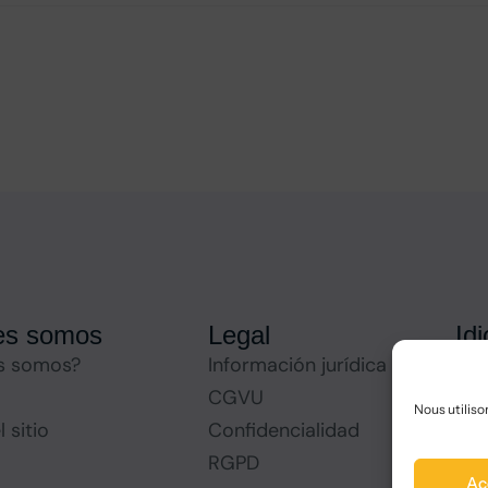
es somos
Legal
Id
s somos?
Información jurídica
CGVU
Nous utiliso
 sitio
Confidencialidad
RGPD
Ac