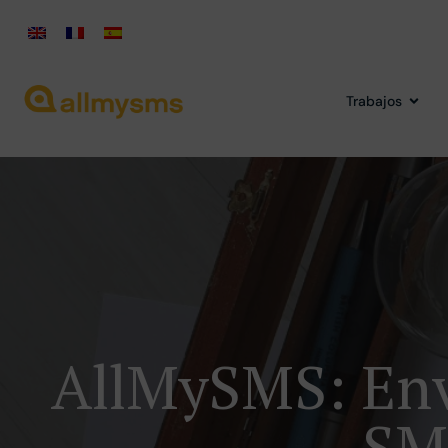
Trabajos
AllMySMS: Env
SM