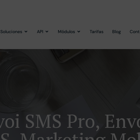
Soluciones
API
Módulos
Tarifas
Blog
Cont
oi SMS Pro, En
S, Marketing Mob