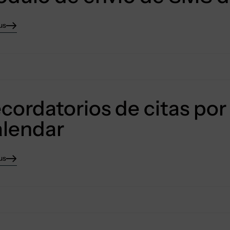
us
cordatorios de citas po
lendar
us