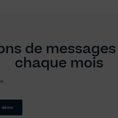
lions de messages
chaque mois
te
e démo