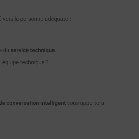
é vers la personne adéquate !
e du
service technique
.
de conversation intelligent
vous apportera