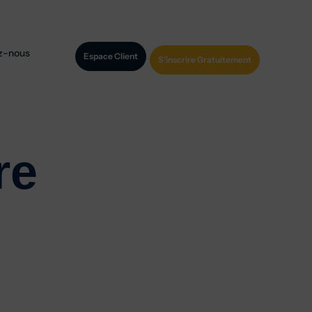
z-nous
Espace Client
S'inscrire Gratuitement
re