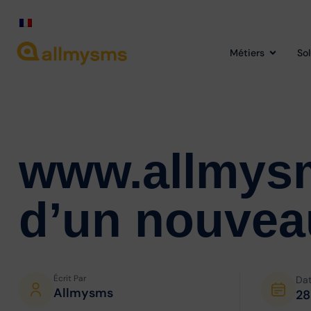
Métiers
So
www.allmys
d’un nouvea
Écrit Par
Da
Allmysms
28