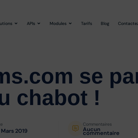
lutions
APIs
Modules
Tarifs
Blog
Contacte
ms.com se pa
u
chabot !
te
Commentaires
Aucun
 Mars 2019
commentaire