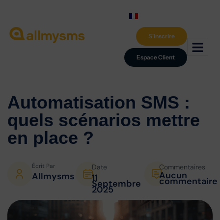
S'inscrire
Espace Client
Automatisation SMS :
quels scénarios
mettre
en place ?
Écrit Par
Date
Commentaires
Aucun
Allmysms
11
commentaire
Septembre
2025