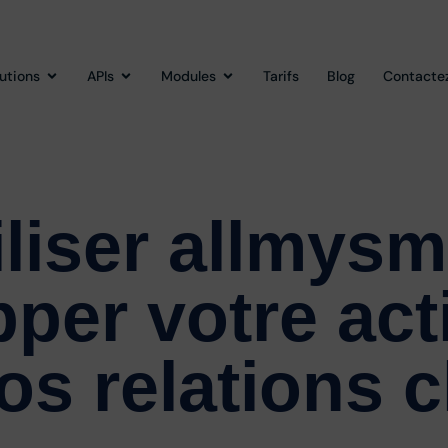
lutions
APIs
Modules
Tarifs
Blog
Contacte
liser allmys
pper
votre acti
vos relations c