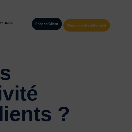
z-nous
Espace Client
S'inscrire Gratuitement
ms
vité
lients ?