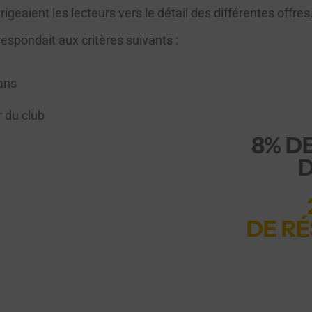
igeaient les lecteurs vers le détail des différentes offres
espondait aux critères suivants :
ans
 du club
8% DE
DE RÉ