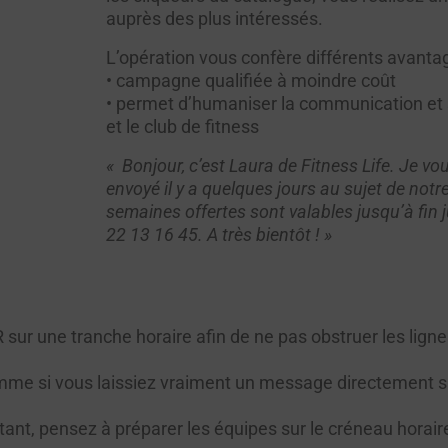
auprès des plus intéressés.
L’opération vous confère différents avantag
• campagne qualifiée à moindre coût
• permet d’humaniser la communication et so
et le club de fitness
« Bonjour, c’est Laura de Fitness Life. Je vo
envoyé il y a quelques jours au sujet de not
semaines offertes sont valables jusqu’à fin j
22 13 16 45. A très bientôt ! »
 sur une tranche horaire afin de ne pas obstruer les lig
me si vous laissiez vraiment un message directement sur
tant, pensez à préparer les équipes sur le créneau horair