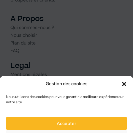
A Propos
Qui sommes-nous ?
Nous choisir
Plan du site
FAQ
Legal
Mentions légales
CGVU
Gestion des cookies
Confidentialité
RGPD
Nous utilisons des cookies pour vous garantir la meilleure expérience sur
notre site.
Langues
Accepter