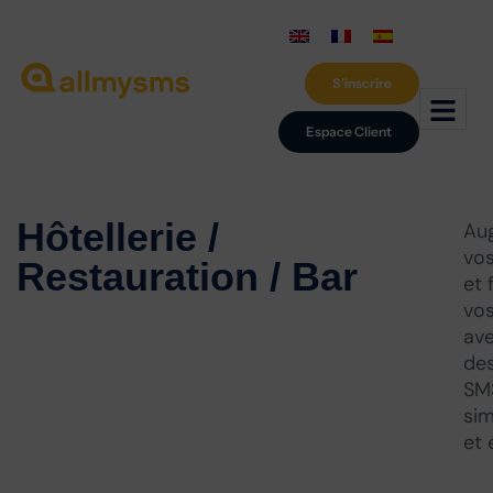
S'inscrire
Espace Client
Hôtellerie /
Au
vos
Restauration / Bar
et 
vos
av
de
SM
sim
et 