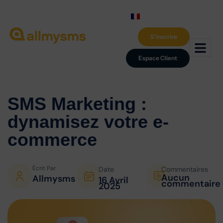
S'inscrire
Espace Client
SMS Marketing :
dynamisez votre
e-
commerce
Écrit Par
Date
Commentaires
Aucun
Allmysms
16 Avril
commentaire
2025