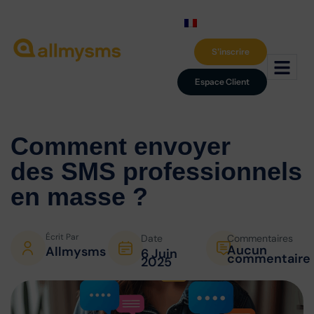
S'inscrire
Espace Client
Comment envoyer
des SMS professionnels
en masse ?
Écrit Par
Date
Commentaires
Aucun
Allmysms
6 Juin
commentaire
2025