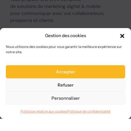
de
solutions
de marketing digital & mobile
pour communiquer avec vos collaborateurs,
prospects et clients.
Gestion des cookies
A Propos
Qui sommes-nous ?
Nous utilisons des cookies pour vous garantir la meilleure expérience sur
notre site.
Nous choisir
Plan du site
FAQ
Accepter
Legal
Refuser
Mentions légales
CGVU
Personnaliser
Confidentialité
RGPD
Politique relative aux cookies
Politique de confidentialité
Langues