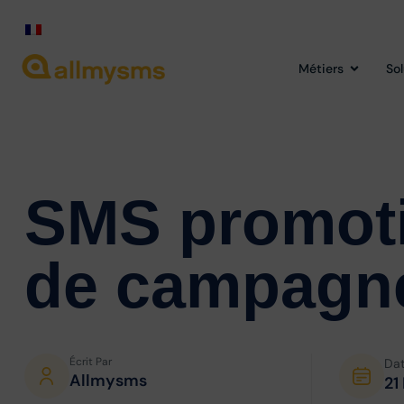
Métiers
So
SMS promoti
de campagne
Écrit Par
Da
Allmysms
21