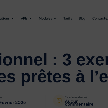
lutions
APIs
Modules
Tarifs
Blog
Contacte
onnel : 3 ex
s prêtes à l’
te
Commentaires
Aucun
 Février 2025
commentaire