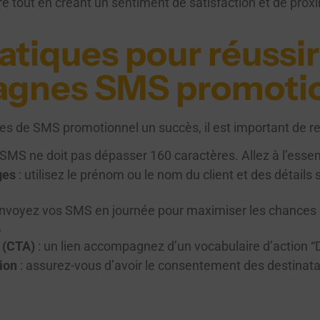
’offre tout en créant un sentiment de satisfaction et de prox
atiques pour réussir
agnes SMS promotio
s de SMS promotionnel un succès, il est important de res
 SMS ne doit pas dépasser 160 caractères. Allez à l’essent
ges
: utilisez le prénom ou le nom du client et des détail
envoyez vos SMS en journée pour maximiser les chances d
.
n (CTA)
: un lien accompagnez d’un vocabulaire d’action “D
ion
: assurez-vous d’avoir le consentement des destinata