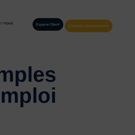
z-nous
Espace Client
S'inscrire Gratuitement
emples
emploi