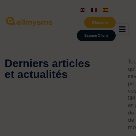
S'inscrire
Espace Client
Derniers articles
Tou
qu’
et actualités
sav
pou
vo
SM
et 
du 
de
mob