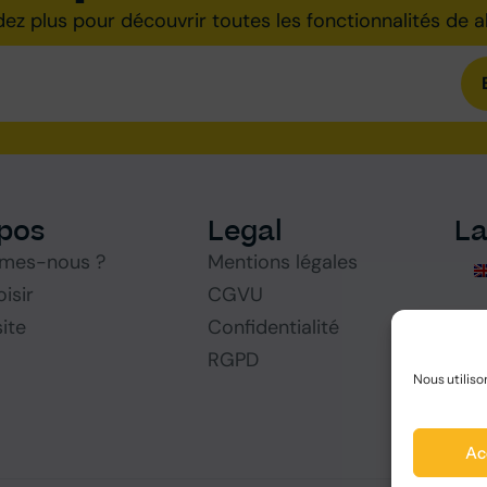
dez plus pour découvrir toutes les fonctionnalités de 
pos
Legal
L
mes-nous ?
Mentions légales
isir
CGVU
site
Confidentialité
RGPD
Nous utiliso
Ac